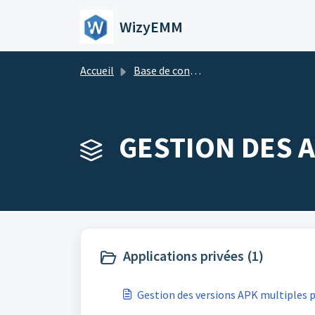
Passer au contenu principal
WizyEMM
Accueil
Base de connaissances
GESTION DES A
Applications privées (1)
Gestion des versions APK multiples p