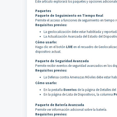
Este artículo explorará los paquetes y opciones adicional
Paquetes
Paquete de Seguimiento en Tiempo Real
Permite el acceso a funciones de seguimiento en tiempo re
Requisitos previos:
La geolocalización debe estar habilitada y reportad
La Actualización Avanzada del Estado del Dispositiv
Cómo usarlo:
Haga clic en el botón
LIVE
en el recuadro de Geolocalizaci
dispositivo actual.
Paquete de Seguridad Avanzada
Permite recibir eventos de seguridad avanzados en los disp
Requisitos previos:
La Defensa contra Amenazas Móviles debe estar habi
Cómo usarlo:
En la pestaña
Eventos
de la página de Detalles del
En la página de Lista de Dispositivos, la columna
P
Paquete de Batería Avanzada
Permite ver información adicional sobre la batería.
Requisitos previos: