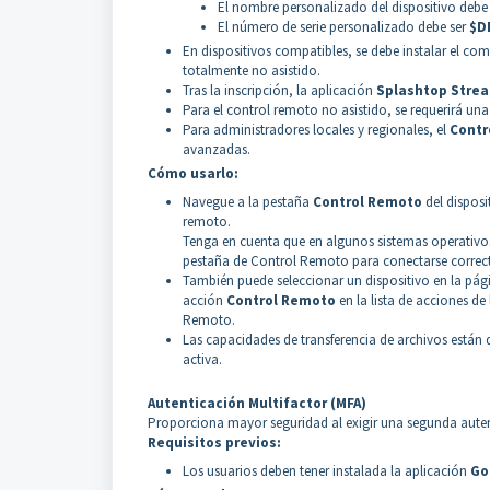
El nombre personalizado del dispositivo debe
El número de serie personalizado debe ser
$D
En dispositivos compatibles, se debe instalar el c
totalmente no asistido.
Tras la inscripción, la aplicación
Splashtop Stre
Para el control remoto no asistido, se requerirá una
Para administradores locales y regionales, el
Contr
avanzadas.
Cómo usarlo:
Navegue a la pestaña
Control Remoto
del disposit
remoto.
Tenga en cuenta que en algunos sistemas operativos
pestaña de Control Remoto para conectarse correct
También puede seleccionar un dispositivo en la págin
acción
Control Remoto
en la lista de acciones de
Remoto.
Las capacidades de transferencia de archivos están 
activa.
Autenticación Multifactor (MFA)
Proporciona mayor seguridad al exigir una segunda auten
Requisitos previos:
Los usuarios deben tener instalada la aplicación
Go