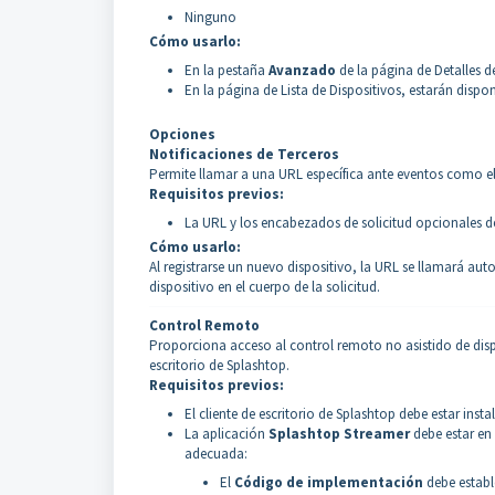
Ninguno
Cómo usarlo:
En la pestaña
Avanzado
de la página de Detalles de
En la página de Lista de Dispositivos, estarán disp
Opciones
Notificaciones de Terceros
Permite llamar a una URL específica ante eventos como el 
Requisitos previos:
La URL y los encabezados de solicitud opcionales d
Cómo usarlo:
Al registrarse un nuevo dispositivo, la URL se llamará au
dispositivo en el cuerpo de la solicitud.
Control Remoto
Proporciona acceso al control remoto no asistido de dispo
escritorio de Splashtop.
Requisitos previos:
El cliente de escritorio de Splashtop debe estar insta
La aplicación
Splashtop Streamer
debe estar en 
adecuada:
El
Código de implementación
debe establ