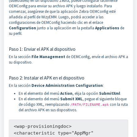
(sideloaded) en un dispositivo Zebra, puede configurar fácilmente
OEMConfig para enviar su archivo APK y luego instalarlo. Para
comenzar, asegúrese de que la aplicación Zebra OEMConfig esté
añadida al perfil de WizyEMM. Luego, podrá acceder a las
configuraciones de OEMConfig haciendo clic en el enlace
Configuration
junto a la aplicación en la pestaña
Applications
de
su perfil.
Paso 1: Enviar el APK al dispositivo
En la sección
File Management
de OEMConfig, envíe el archivo APK a
su dispositivo.
Paso 2: Instalar el APK en el dispositivo
En la sección
Device Administration Configuration
:
En el elemento del menú
Action
, elija la opción
SubmitXml
En el elemento del menú
Submit XML
, pegue el siguiente bloque
de código XML, reemplazando
con la ruta
/PATH/FILENAME.apk
del archivo APK en sus dispositivos.
<wap-provisioningdoc>
<characteristic type="AppMgr" 