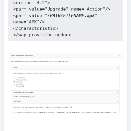
version="4.2">
<parm value="Upgrade" name="Action"/>
<parm value="
/PATH/FILENAME.apk
" 
name="APK"/>
</characteristic>
</wap-provisioningdoc>