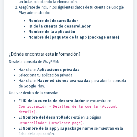
un ticket solicitando la eliminación.
Asegúrate de incluir los siguientes datos de tu cuenta de Google
Play administrado:
Nombre del desarrollador
ID de la cuenta de desarrollador
Nombre de la aplicación
Nombre del paquete de la app (package name)
¿Dónde encontrar esta información?
Desde la consola de WizyEMM:
Haz clic en
Aplicaciones privadas
.
Selecciona tu aplicación privada.
Haz clic en
Hacer ediciones avanzadas
para abrir la consola
de Google Play.
Una vez dentro de la consola:
El
ID de la cuenta de desarrollador
se encuentra en
Configuración > Detalles de la cuenta (Account
.
details)
El
Nombre del desarrollador
está en la página
.
Desarrollador (Developer page)
El
Nombre de la app
y su
package name
se muestran en la
ficha de la aplicación.