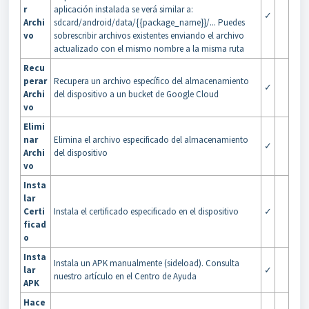
r
aplicación instalada se verá similar a:
✓
Archi
sdcard/android/data/{{package_name}}/... Puedes
vo
sobrescribir archivos existentes enviando el archivo
actualizado con el mismo nombre a la misma ruta
Recu
perar
Recupera un archivo específico del almacenamiento
✓
Archi
del dispositivo a un bucket de Google Cloud
vo
Elimi
nar
Elimina el archivo especificado del almacenamiento
✓
Archi
del dispositivo
vo
Insta
lar
Certi
Instala el certificado especificado en el dispositivo
✓
ficad
o
Insta
Instala un APK manualmente (sideload). Consulta
lar
✓
nuestro artículo en el Centro de Ayuda
APK
Hace