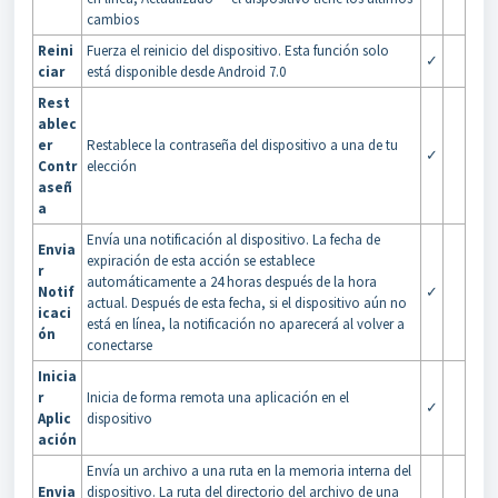
cambios
Reini
Fuerza el reinicio del dispositivo. Esta función solo
✓
ciar
está disponible desde Android 7.0
Rest
ablec
er
Restablece la contraseña del dispositivo a una de tu
✓
Contr
elección
aseñ
a
Envía una notificación al dispositivo. La fecha de
Envia
expiración de esta acción se establece
r
automáticamente a 24 horas después de la hora
Notif
✓
actual. Después de esta fecha, si el dispositivo aún no
icaci
está en línea, la notificación no aparecerá al volver a
ón
conectarse
Inicia
r
Inicia de forma remota una aplicación en el
✓
Aplic
dispositivo
ación
Envía un archivo a una ruta en la memoria interna del
Envia
dispositivo. La ruta del directorio del archivo de una