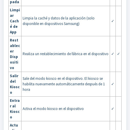
pada
Limpi
ar
Limpia la caché y datos de la aplicación (solo
Cach
✓
disponible en dispositivos Samsung)
é de
App
Rest
ablec
er
Realiza un restablecimiento de fábrica en el dispositivo
✓
✓
Disp
ositi
vo
Salir
Sale del modo kiosco en el dispositivo. El kiosco se
del
habilita nuevamente automáticamente después de 1
✓
Kiosc
hora
o
Entra
r al
Activa el modo kiosco en el dispositivo
✓
Kiosc
o
Actu