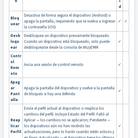
n
i
d
Desactiva de forma segura el dispositivo (Android) o
Bloq
apaga la pantalla, requiriendo que se vuelva a ingresar
✓
✓
uear
la contraseña (iOS)
Desb
Desbloquea un dispositivo previamente bloqueado.
loqu
Cuando un dispositivo está bloqueado, solo puede
✓
ear
desbloquearse desde la consola de WizyEMM
Contr
ol
Inicia una sesión de control remoto
✓
Rem
oto
Apag
ar
Apaga la pantalla del dispositivo y vuelve a la pantalla
✓
Pant
de bloqueo si hay una definida
alla
Envía el perfil actual al dispositivo o reaplica los
cambios del perfil. Incluye Estado del Perfil: Falló al
Reap
Aplicar — los cambios no se aplicaron; Pendiente —
licar
los dispositivos aún no han recibido las
✓
Perfil
actualizaciones, pero lo harán cuando estén activos y
en línea; Actualizado — el dispositivo tiene los últimos