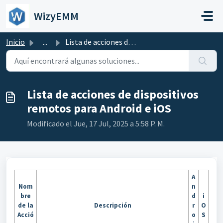
Saltar al contenido principal
WizyEMM
Inicio
...
Lista de acciones de dispositivos remotos para Android e iOS
Lista de acciones de dispositivos
remotos para Android e iOS
Modificado el Jue, 17 Jul, 2025 a 5:58 P. M.
A
Nom
n
bre
d
i
de la
Descripción
r
O
Acció
o
S