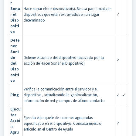
r
Sona
Hace sonar el/los dispositivo(s). Se usa para localizar
r el
dispositivos que están extraviados en un lugar
✓
Disp
determinado
ositi
vo
Dete
ner
Soni
do
Detiene el sonido del dispositivo (activado por la
✓
del
acción de Hacer Sonar el Dispositivo)
Disp
ositi
vo
Verifica la comunicación entre el servidor y el
Ping
dispositivo, actualizando la geolocalización,
✓
✓
información de red y campos de último contacto
Ejecu
tar
Ejecuta el paquete de acciones agrupadas
Acció
especificado en el dispositivo. Consulta nuestro
✓
n
artículo en el Centro de Ayuda
Agru